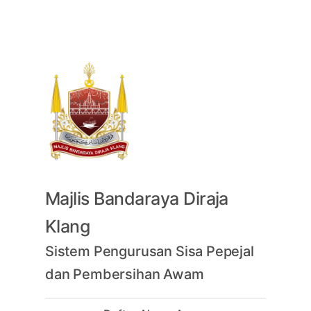
Sistem Pengurusan Sisa
Pepejal dan Pembersihan
Awam (CLEAN4U) Majlis
Bandaraya Diraja Klang.
©2021-2026 All Rights Reserved. Sistem Pengurusan Sisa Pepejal dan Pembe
Awam® is a registered trademark of Majlis Perbandaran Klang.
Majlis Bandaraya Diraja
Klang
Sistem Pengurusan Sisa Pepejal
dan Pembersihan Awam